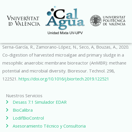
Ir
al
contenido
Serna-García, R., Zamorano-López, N., Seco, A, Bouzas, A., 2020.
Co-digestion of harvested microalgae and primary sludge in a
mesophilic anaerobic membrane bioreactor (AnMBR): methane
potential and microbial diversity. Bioresour. Technol. 298,
122521.
https://doi.org/10.1016/j.bior
tech.2019.122521
Nuestros Servicios
Desass 7.1 Simulador EDAR
BioCalibra
LodifBioControl
Asesoramiento Técnico y Consultoria