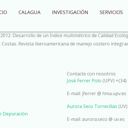
CIO
CALAGUA
INVESTIGACIÓN
SERVICIOS
2012. Desarrollo de un Índice multimétrico de Calidad Ecoló
a. Costas. Revista Iberoamericana de manejo costero integrad
Contacte con nosotros
José Ferrer Polo
(UPV) +(34) 
E-mail: jferrer @ hma.upv.es
Aurora Seco Torrecillas
(UV)
de Depuración
E-mail: aurora.seco @ uv.es