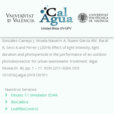
Ir
al
contenido
González-Camejo J, Viruela Navarro A, Ruano García MV, Barat
R, Seco A and Ferrer J (2019) Effect of light intensity, light
duration and photoperiods in the performance of an outdoor
photobioreactor for urban wastewater treatment. Algal
Research. 40, pp. 1 – 11. ISSN 2211-9264. DOI:
10.1016/j.algal.2019.101511
Nuestros Servicios
Desass 7.1 Simulador EDAR
BioCalibra
LodifBioControl