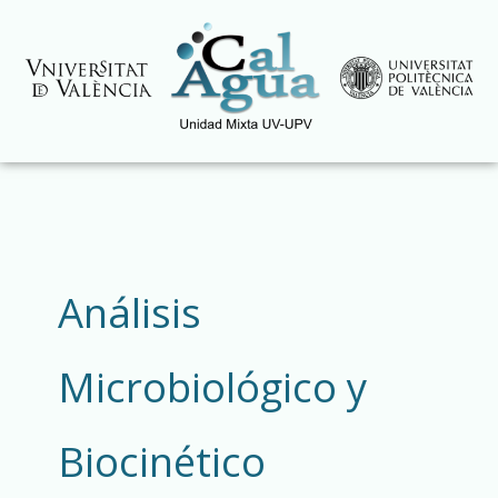
Skip
to
content
Search
for:
Análisis
Microbiológico y
Biocinético