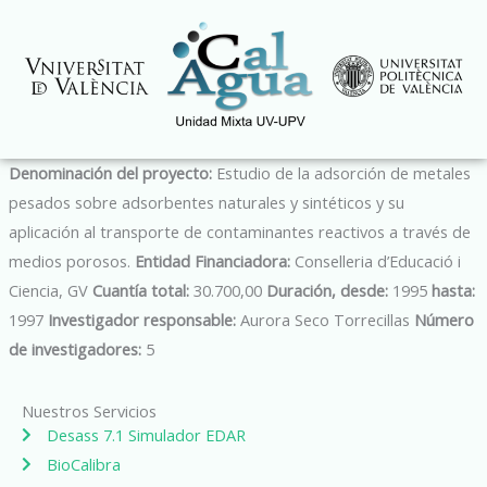
Ir
al
contenido
Denominación del proyecto:
Estudio de la adsorción de metales
pesados sobre adsorbentes naturales y sintéticos y su
aplicación al transporte de contaminantes reactivos a través de
medios porosos.
Entidad Financiadora:
Conselleria d’Educació i
Ciencia, GV
Cuantía total:
30.700,00
Duración, desde:
1995
hasta:
1997
Investigador responsable:
Aurora Seco Torrecillas
Número
de investigadores:
5
Nuestros Servicios
Desass 7.1 Simulador EDAR
BioCalibra