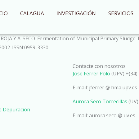
CIO
CALAGUA
INVESTIGACIÓN
SERVICIOS
JA Y A. SECO. Fermentation of Municipal Primary Sludge: Ef
2002. ISSN:0959-3330
Contacte con nosotros
José Ferrer Polo
(UPV) +(34) 
E-mail: jferrer @ hma.upv.es
Aurora Seco Torrecillas
(UV)
de Depuración
E-mail: aurora.seco @ uv.es