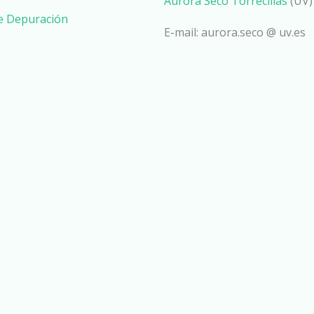
Aurora Seco Torrecillas
(UV)
de Depuración
E-mail: aurora.seco @ uv.es