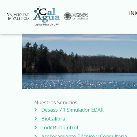
Ir
al
INI
contenido
Nuestros Servicios
Desass 7.1 Simulador EDAR
BioCalibra
LodifBioControl
Asesoramiento Técnico y Consultoria