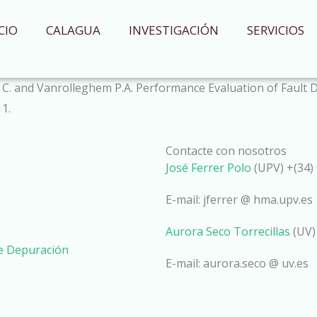
CIO
CALAGUA
INVESTIGACIÓN
SERVICIOS
sen C. and Vanrolleghem P.A. Performance Evaluation of Fau
1.
Contacte con nosotros
José Ferrer Polo
(UPV) +(34) 
E-mail: jferrer @ hma.upv.es
Aurora Seco Torrecillas
(UV)
de Depuración
E-mail: aurora.seco @ uv.es