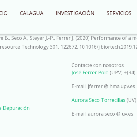
CIO
CALAGUA
INVESTIGACIÓN
SERVICIOS
alve B., Seco A., Steyer J.-P., Ferrer J. (2020) Performance o
resource Technology 301, 122672. 10.1016/j.biortech.2019.
Contacte con nosotros
José Ferrer Polo
(UPV) +(34) 
E-mail: jferrer @ hma.upv.es
Aurora Seco Torrecillas
(UV)
de Depuración
E-mail: aurora.seco @ uv.es