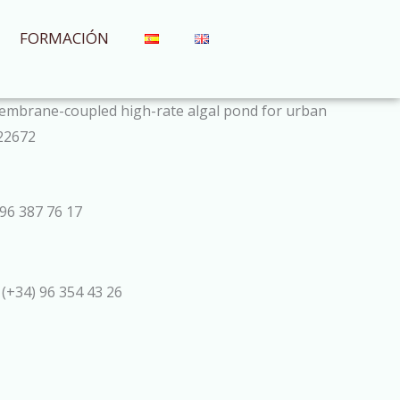
FORMACIÓN
f a membrane-coupled high-rate algal pond for urban
122672
96 387 76 17
 (+34) 96 354 43 26