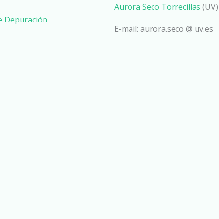
Aurora Seco Torrecillas
(UV)
de Depuración
E-mail: aurora.seco @ uv.es