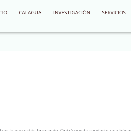
CIO
CALAGUA
INVESTIGACIÓN
SERVICIOS
rar lo que estás buscando. Quizá pueda ayudarte una búsq