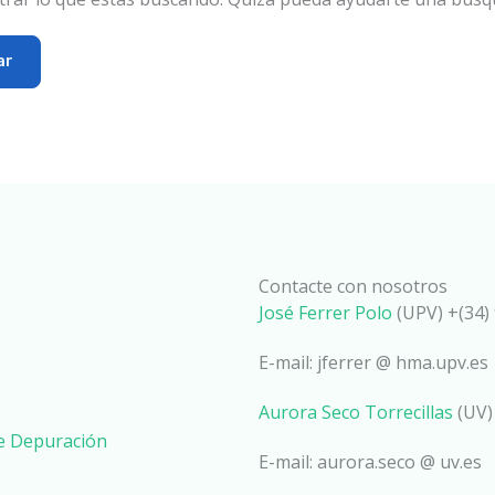
Contacte con nosotros
José Ferrer Polo
(UPV) +(34) 
E-mail: jferrer @ hma.upv.es
Aurora Seco Torrecillas
(UV)
de Depuración
E-mail: aurora.seco @ uv.es