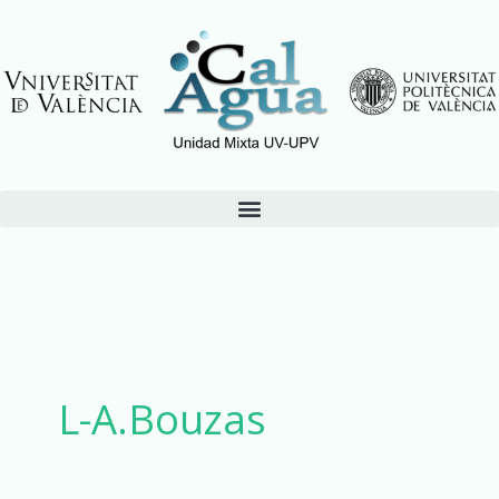
Ir
al
contenido
Menú
Buscar
por:
L-A.Bouzas