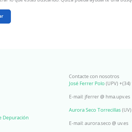
Contacte con nosotros
José Ferrer Polo
(UPV) +(34) 
E-mail: jferrer @ hma.upv.es
Aurora Seco Torrecillas
(UV)
de Depuración
E-mail: aurora.seco @ uv.es