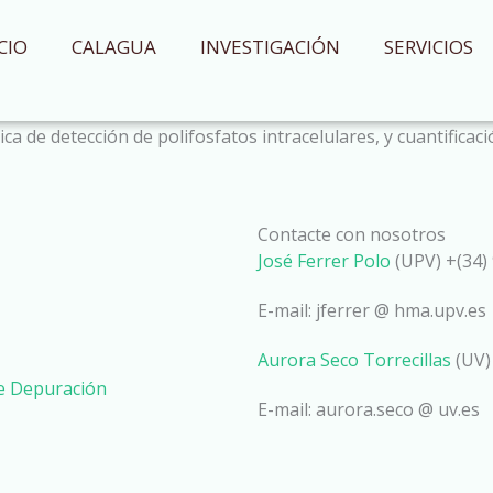
CIO
CALAGUA
INVESTIGACIÓN
SERVICIOS
ica de detección de polifosfatos intracelulares, y cuantifica
Contacte con nosotros
José Ferrer Polo
(UPV) +(34) 
E-mail: jferrer @ hma.upv.es
Aurora Seco Torrecillas
(UV)
de Depuración
E-mail: aurora.seco @ uv.es