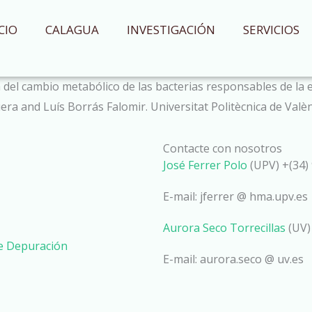
CIO
CALAGUA
INVESTIGACIÓN
SERVICIOS
el cambio metabólico de las bacterias responsables de la e
ra and Luís Borrás Falomir. Universitat Politècnica de Valènc
Contacte con nosotros
José Ferrer Polo
(UPV) +(34) 
E-mail: jferrer @ hma.upv.es
Aurora Seco Torrecillas
(UV)
de Depuración
E-mail: aurora.seco @ uv.es