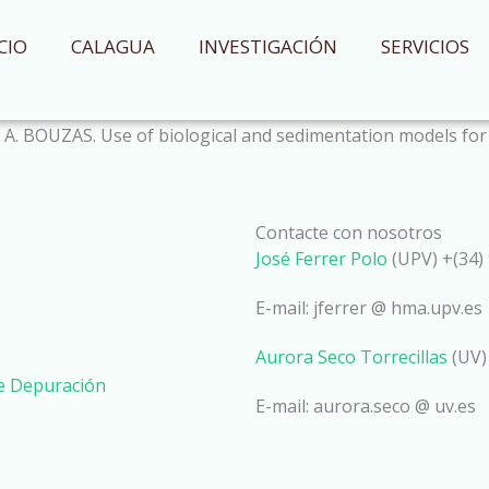
CIO
CALAGUA
INVESTIGACIÓN
SERVICIOS
T y A. BOUZAS. Use of biological and sedimentation models f
Contacte con nosotros
José Ferrer Polo
(UPV) +(34) 
E-mail: jferrer @ hma.upv.es
Aurora Seco Torrecillas
(UV)
de Depuración
E-mail: aurora.seco @ uv.es