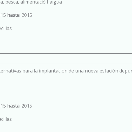
a, pesca, alimentació I aigua
015
hasta:
2015
cillas
ternativas para la implantación de una nueva estación depur
015
hasta:
2015
cillas