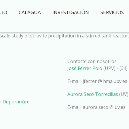
CIO
CALAGUA
INVESTIGACIÓN
SERVICIOS
cale study of struvite precipitation in a stirred tank reacto
Contacte con nosotros
José Ferrer Polo
(UPV) +(34) 
E-mail: jferrer @ hma.upv.es
Aurora Seco Torrecillas
(UV)
de Depuración
E-mail: aurora.seco @ uv.es