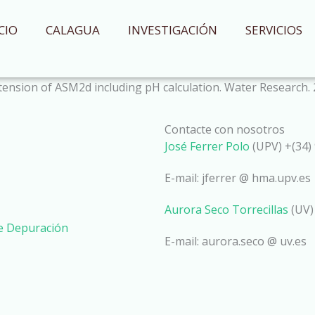
CIO
CALAGUA
INVESTIGACIÓN
SERVICIOS
xtension of ASM2d including pH calculation. Water Research.
Contacte con nosotros
José Ferrer Polo
(UPV) +(34) 
E-mail: jferrer @ hma.upv.es
Aurora Seco Torrecillas
(UV)
de Depuración
E-mail: aurora.seco @ uv.es