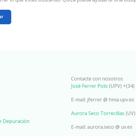
Contacte con nosotros
José Ferrer Polo
(UPV) +(34) 
E-mail: jferrer @ hma.upv.es
Aurora Seco Torrecillas
(UV)
de Depuración
E-mail: aurora.seco @ uv.es