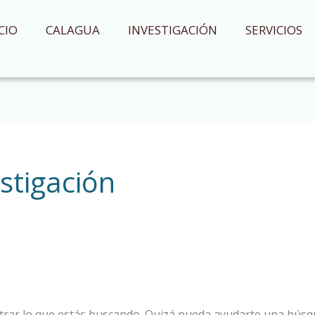
CIO
CALAGUA
INVESTIGACIÓN
SERVICIOS
stigación
rar lo que estás buscando. Quizá pueda ayudarte una búsq