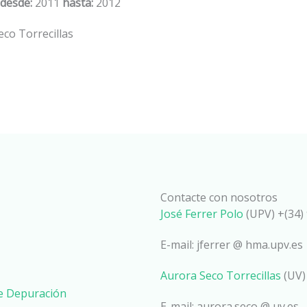
 desde:
2011
hasta:
2012
co Torrecillas
Contacte con nosotros
José Ferrer Polo
(UPV) +(34) 
E-mail: jferrer @ hma.upv.es
Aurora Seco Torrecillas
(UV)
de Depuración
E-mail: aurora.seco @ uv.es