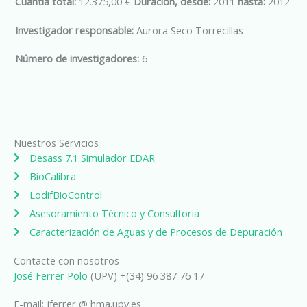
Cuantía total:
12.375,00 €
Duración, desde:
2011
hasta:
2012
Investigador responsable:
Aurora Seco Torrecillas
Número de investigadores:
6
Nuestros Servicios
Desass 7.1 Simulador EDAR
BioCalibra
LodifBioControl
Asesoramiento Técnico y Consultoria
Caracterización de Aguas y de Procesos de Depuración
Contacte con nosotros
José Ferrer Polo
(UPV) +(34) 96 387 76 17
E-mail: jferrer @ hma.upv.es