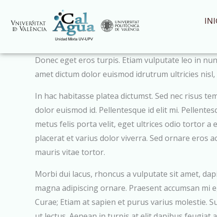
Ir
al
INI
contenido
Donec eget eros turpis. Etiam vulputate leo in nunc
amet dictum dolor euismod idrutrum ultricies nisl, 
In hac habitasse platea dictumst. Sed nec risus t
dolor euismod id. Pellentesque id elit mi. Pellentes
metus felis porta velit, eget ultrices odio tortor a
placerat et varius dolor viverra. Sed ornare eros a
mauris vitae tortor.
Morbi dui lacus, rhoncus a vulputate sit amet, dapib
magna adipiscing ornare. Praesent accumsan mi ege
Curae; Etiam at sapien et purus varius molestie. 
ut lectus. Aenean in turpis at elit dapibus feugiat 