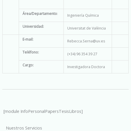
Área/Departamento
:
Ingeniería Química
Universidad:
Universitat de València
E-mail:
Rebecca.Serna@uv.es
Teléfono:
(+34) 96 354 39 27
Cargo:
Investigadora Doctora
[module InfoPersonalPapersTesisLibros]
Nuestros Servicios